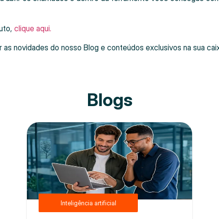
uto,
clique aqui.
r as novidades do nosso Blog e conteúdos exclusivos na sua cai
Blogs
Inteligência artificial