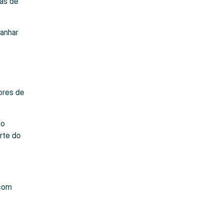
das de
panhar
ores de
to
arte do
 com