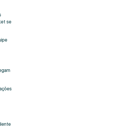
s
ket se
uipe
hegam
rações
liente