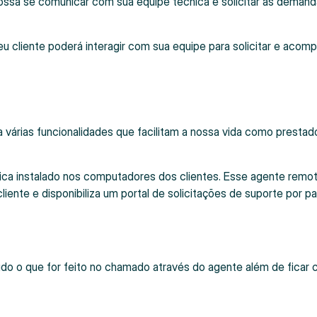
 possa se comunicar com sua equipe técnica e solicitar as deman
u cliente poderá interagir com sua equipe para solicitar e acom
 várias funcionalidades que facilitam a nossa vida como prestad
ica instalado nos computadores dos clientes. Esse agente remo
liente e disponibiliza um portal de solicitações de suporte por p
udo o que for feito no chamado através do agente além de ficar