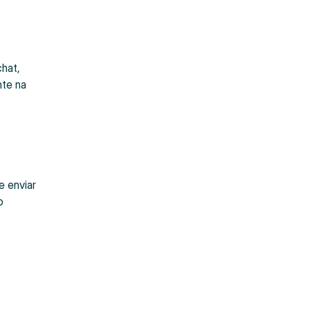
chat,
nte na
e enviar
o