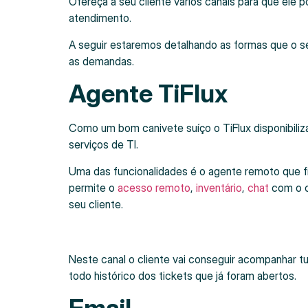
Ofereça a seu cliente vários canais para que ele
atendimento.
A seguir estaremos detalhando as formas que o se
as demandas.
Agente TiFlux
Como um bom canivete suíço o TiFlux disponibiliza
serviços de TI.
Uma das funcionalidades é o agente remoto que f
permite o
acesso remoto
,
inventário
,
chat
com o c
seu cliente.
Neste canal o cliente vai conseguir acompanhar t
todo histórico dos tickets que já foram abertos.
Email