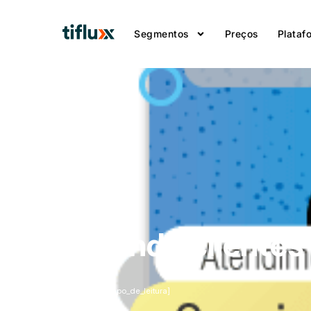
Segmentos
Preços
Plataf
Atendendo clientes 
Tempo de leitura:[tempo_de_leitura]