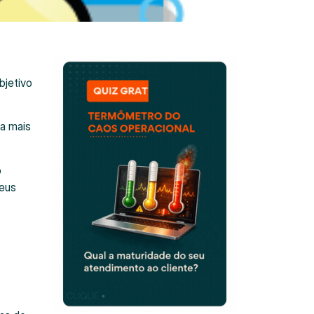
bjetivo
ma mais
o
seus