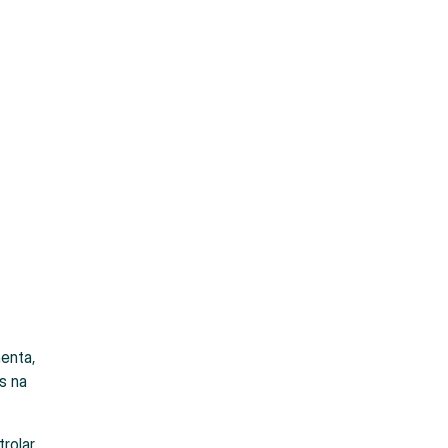
menta,
s na
rolar