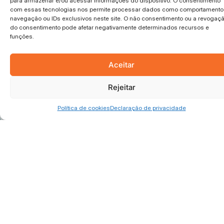
para armazenar e/ou acessar informações do dispositivo. O consentimento
Treinamento de Agentes e Chatbots
com essas tecnologias nos permite processar dados como comportamento
próprios
navegação ou IDs exclusivos neste site. O não consentimento ou a revogaç
do consentimento pode afetar negativamente determinados recursos e
Clareza de prazos, prioridades,
funções.
categorias e responsabilidades
Aceitar
Dados dos processos e atendimentos
para direcionar as equipes.
Rejeitar
Política de cookies
Declaração de privacidade
Dê o próximo passo para
agilizar sua operação
A decisão mais segura que
você pode tomar hoje