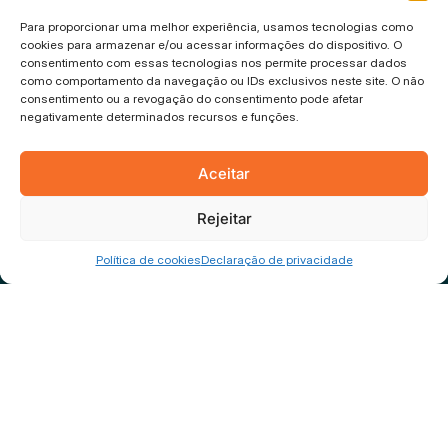
Rua Fortaleza, 87, Saguaçu
Para proporcionar uma melhor experiência, usamos tecnologias como
89.221-650 – Joinville – SC
cookies para armazenar e/ou acessar informações do dispositivo. O
consentimento com essas tecnologias nos permite processar dados
como comportamento da navegação ou IDs exclusivos neste site. O não
Horário de
consentimento ou a revogação do consentimento pode afetar
atendimento
negativamente determinados recursos e funções.
Segunda a sexta-feira,
das 09h às 12h e das 13h às 18h
Aceitar
Rejeitar
Política de cookies
Declaração de privacidade
Política de privacidade
© 2026 Tiflux, Todos os direitos reservados.