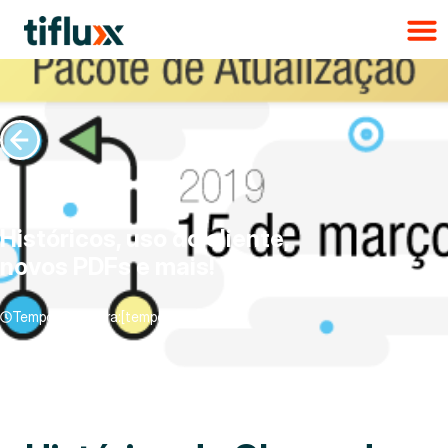
Históricos, uso do cliente,
novos PDFs e mais!
Tempo de leitura:[tempo_de_leitura]