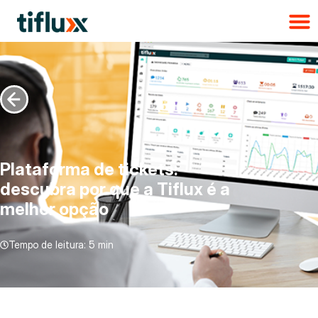
Plataforma de tickets:
descubra por que a Tiflux é a
melhor opção
Tempo de leitura:
5 min