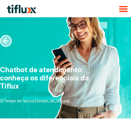
Chatbot de atendimento:
conheça os diferenciais da
Tiflux
Tempo de leitura:[tempo_de_leitura]