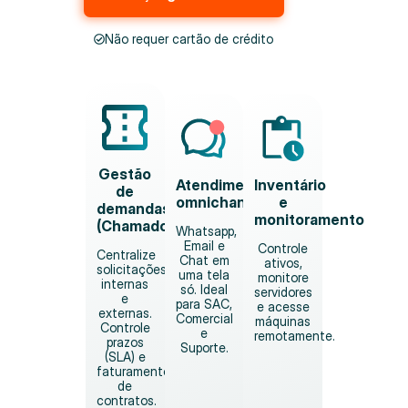
Não requer cartão de crédito
Gestão
Atendimento
Inventário
de
omnichannel
e
demandas
monitoramento
(Chamados)
Whatsapp,
Email e
Controle
Centralize
Chat em
ativos,
solicitações
uma tela
monitore
internas
só. Ideal
servidores
e
para SAC,
e acesse
externas.
Comercial
máquinas
Controle
e
remotamente.
prazos
Suporte.
(SLA) e
faturamento
de
contratos.