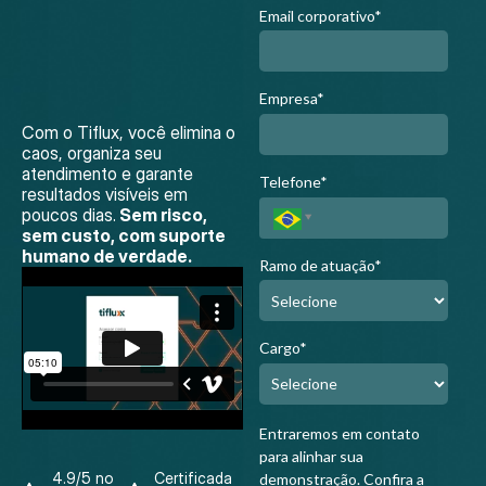
Email corporativo*
Empresa*
Com o Tiflux, você elimina o
caos, organiza seu
atendimento e garante
Telefone*
resultados visíveis em
poucos dias.
Sem risco,
sem custo, com suporte
humano de verdade.
Ramo de atuação*
Cargo*
Entraremos em contato
para alinhar sua
4.9/5 no
Certificada
demonstração.
Confira a