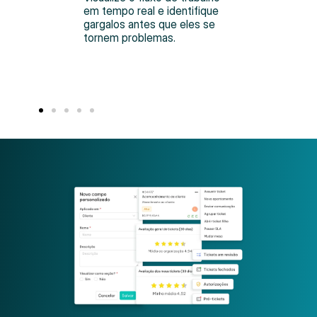
em tempo real e identifique
sos
gargalos antes que eles se
sões
tornem problemas.
 de
tos.