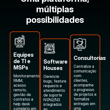
múltiplas
possibilidades
Equipes
Consultorias
de TI e
Software
Centralize a
MSPs
Houses
comunicação
com
Monitoramento
Gerencie
clientes,
RMM,
bugs, feature
acompanhe
acesso
requests e
o progresso
remoto,
atendimento
de projetos e
gestão de
de suporte
formalize
contratos e
N1/N2/N3
entregas em
help desk
integrados
uma
completo em
ao