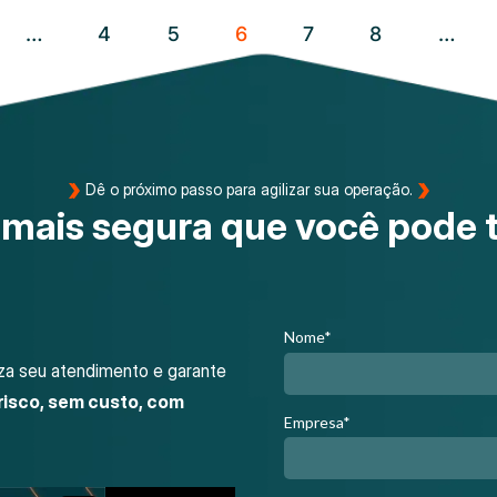
…
4
5
6
7
8
…
Dê o próximo passo para agilizar sua operação.
 mais segura que você pode 
Nome*
iza seu atendimento e garante
isco, sem custo, com
Empresa*