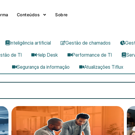
orma
Conteúdos
Sobre
Inteligência artificial
Gestão de chamados
Gest
stão de TI
Help Desk
Performance de TI
Ser
Segurança da informação
Atualizações Tiflux