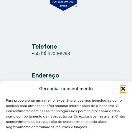
Telefone
+55 (11) 4200-8293
Endereço
Rua Fortaleza, 87, Saguaçu
Gerenciar consentimento
89.221-650 – Joinville – SC
Para proporcionar uma melhor experiência, usamos tecnologias como
Horário de
cookies para armazenar e/ou acessar informações do dispositivo. O
consentimento com essas tecnologias nos permite processar dados
atendimento
como comportamento da navegação ou IDs exclusivos neste site. O não
Segunda a sexta-feira,
consentimento ou a revogação do consentimento pode afetar
negativamente determinados recursos e funções.
das 09h às 12h e das 13h às 18h