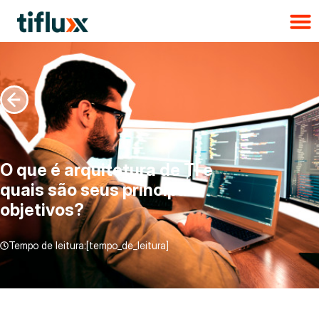
O que é arquitetura de TI e
quais são seus principais
objetivos?
Tempo de leitura:[tempo_de_leitura]