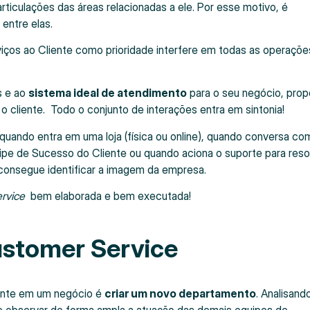
articulações das áreas relacionadas a ele. Por esse motivo, é
entre elas.
rviços ao Cliente como prioridade interfere em todas as operaçõe
s e ao
sistema ideal de atendimento
para o seu negócio, prop
 o cliente. Todo o conjunto de interações entra em sintonia!
quando entra em uma loja (física ou online), quando conversa c
uipe de Sucesso do Cliente ou quando aciona o suporte para reso
consegue identificar a imagem da empresa.
rvice
bem elaborada e bem executada!
ustomer Service
liente em um negócio é
criar um novo departamento
. Analisand
ve observar de forma ampla a atuação das demais equipes de