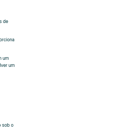
s de
orciona
om um
lver um
o sob o