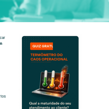
car
um
ctos