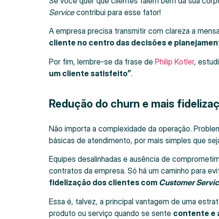
Se você quer que clientes falem bem da sua corpo
Service
contribui para esse fator!
A empresa precisa transmitir com clareza a mens
cliente no centro das decisões e planejamen
Por fim, lembre-se da frase de
Philip Kotler
, estud
um cliente satisfeito”
.
Redução do churn e mais fideliza
Não importa a complexidade da operação. Proble
básicas de atendimento, por mais simples que se
Equipes desalinhadas e ausência de comprometim
contratos da empresa. Só há um caminho para evit
fidelização dos clientes com
Customer Servi
Essa é, talvez, a principal vantagem de uma estrat
produto ou serviço quando se sente
contente e 