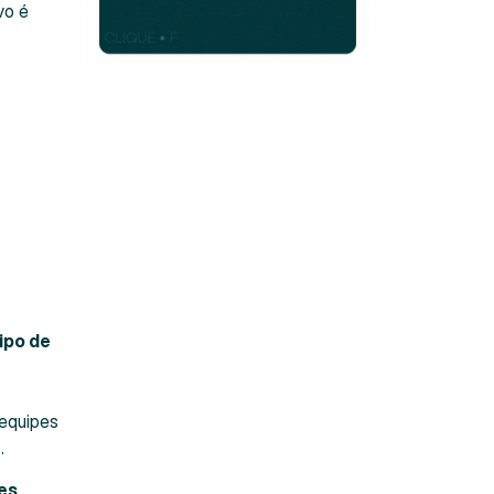
vo é
ipo de
 equipes
s.
ões