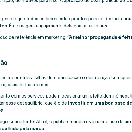
ração, dê motivos para isso. A aplicação de boas práticas de
Cu
agem de que todos os times estão prontos para se dedicar a
ma
tos
. É o que gera engajamento dele com a sua marca.
ioso de referência em marketing:
“A melhor propaganda é feit
ção
mas recorrentes, falhas de comunicação e desatenção com que
jam, causam transtornos.
ento com os serviços podem ocasionar um efeito dominó negat
ar esse desequilíbrio, que é o de
investir em uma boa base d
ce
.
égia consistente! Afinal, o público tende a estender o uso de um
acolhido pela marca
.