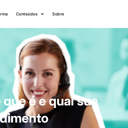
orma
Conteúdos
Sobre
 que é e qual sua
ndimento