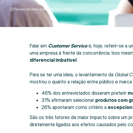
Tempo de leitura:[tempo_de_leitura]
Falar em
Customer Service
é, hoje, referir-se a
uma empresa à frente da concorrência. Isso mes
diferencial imbatível
.
Para se ter uma ideia, o levantamento da
Global C
mostrou o quanto a relação entre público e marc
46% dos entrevistados disseram preferir
ma
31% afirmaram selecionar
produtos com gr
26% apontaram como critério a
excepciona
São os três fatores de maior impacto sobre um p
diretamente ligados aos efeitos causados pelo c