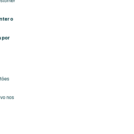
stomer
nter o
a por
stões
ivo nos
e