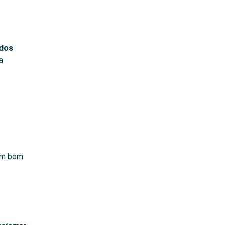
 dos
a
 um bom