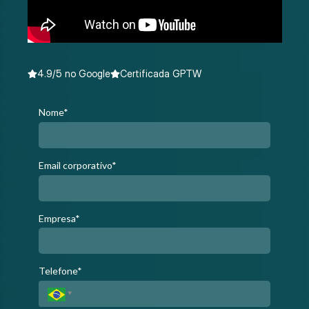
4.9/5 no Google
Certificada GPTW
Nome*
Email corporativo*
Empresa*
Telefone*