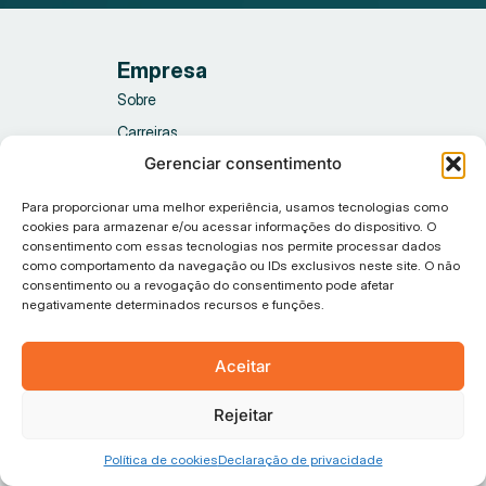
Empresa
Sobre
Carreiras
Gerenciar consentimento
Academia
Para proporcionar uma melhor experiência, usamos tecnologias como
cookies para armazenar e/ou acessar informações do dispositivo. O
Sistema
consentimento com essas tecnologias nos permite processar dados
API
como comportamento da navegação ou IDs exclusivos neste site. O não
consentimento ou a revogação do consentimento pode afetar
Status Tiflux
negativamente determinados recursos e funções.
Guia de uso
Canal de suporte
Aceitar
Termos de uso
Rejeitar
Conteúdo
Política de cookies
Declaração de privacidade
Blog