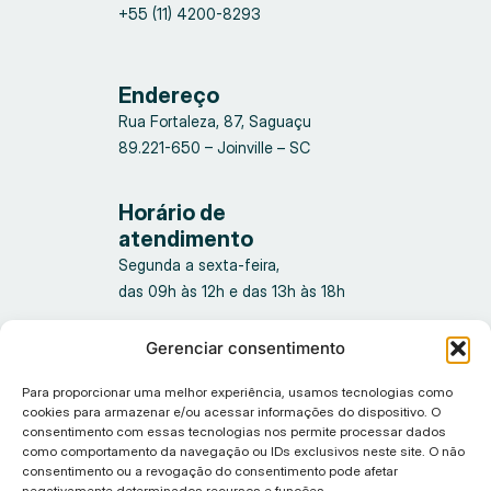
+55 (11) 4200-8293
Endereço
Rua Fortaleza, 87, Saguaçu
89.221-650 – Joinville – SC
Horário de
atendimento
Segunda a sexta-feira,
das 09h às 12h e das 13h às 18h
Gerenciar consentimento
Para proporcionar uma melhor experiência, usamos tecnologias como
cookies para armazenar e/ou acessar informações do dispositivo. O
consentimento com essas tecnologias nos permite processar dados
como comportamento da navegação ou IDs exclusivos neste site. O não
consentimento ou a revogação do consentimento pode afetar
Política de privacidade
negativamente determinados recursos e funções.