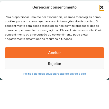
Endereço
Gerenciar consentimento
Rua Fortaleza, 87, Saguaçu
Para proporcionar uma melhor experiência, usamos tecnologias como
89.221-650 – Joinville – SC
cookies para armazenar e/ou acessar informações do dispositivo. O
consentimento com essas tecnologias nos permite processar dados
como comportamento da navegação ou IDs exclusivos neste site. O não
Horário de
consentimento ou a revogação do consentimento pode afetar
atendimento
negativamente determinados recursos e funções.
Segunda a sexta-feira,
das 09h às 12h e das 13h às 18h
Aceitar
Rejeitar
Política de cookies
Declaração de privacidade
Política de privacidade
© 2026 Tiflux, Todos os direitos reservados.