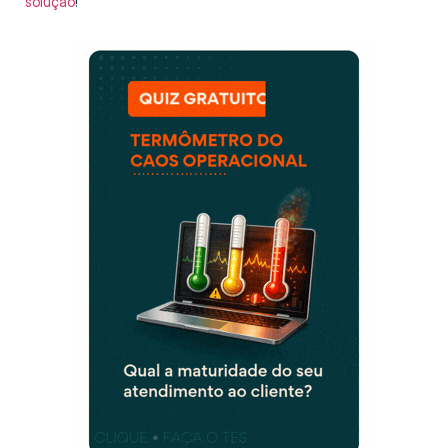
solução
!