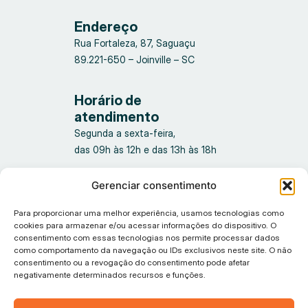
Endereço
Rua Fortaleza, 87, Saguaçu
89.221-650 – Joinville – SC
Horário de
atendimento
Segunda a sexta-feira,
das 09h às 12h e das 13h às 18h
Gerenciar consentimento
Para proporcionar uma melhor experiência, usamos tecnologias como
cookies para armazenar e/ou acessar informações do dispositivo. O
consentimento com essas tecnologias nos permite processar dados
como comportamento da navegação ou IDs exclusivos neste site. O não
consentimento ou a revogação do consentimento pode afetar
Política de privacidade
negativamente determinados recursos e funções.
© 2026 Tiflux, Todos os direitos reservados.