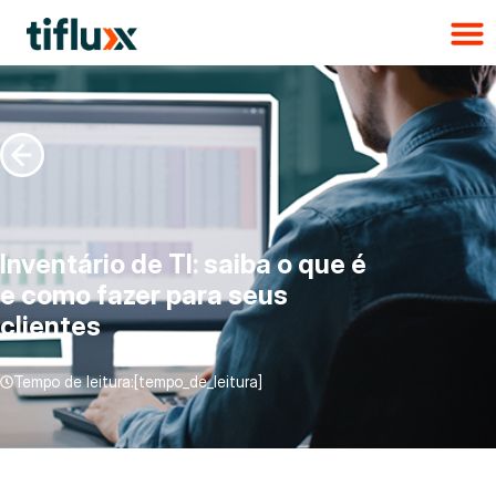
Inventário de TI: saiba o que é
e como fazer para seus
clientes
Tempo de leitura:[tempo_de_leitura]