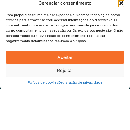
Endereço
Gerenciar consentimento
Rua Fortaleza, 87, Saguaçu
Para proporcionar uma melhor experiência, usamos tecnologias como
89.221-650 – Joinville – SC
cookies para armazenar e/ou acessar informações do dispositivo. O
consentimento com essas tecnologias nos permite processar dados
como comportamento da navegação ou IDs exclusivos neste site. O não
Horário de
consentimento ou a revogação do consentimento pode afetar
atendimento
negativamente determinados recursos e funções.
Segunda a sexta-feira,
das 09h às 12h e das 13h às 18h
Aceitar
Rejeitar
Política de cookies
Declaração de privacidade
Política de privacidade
© 2026 Tiflux, Todos os direitos reservados.