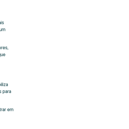
is
 um
res,
que
liza
s para
trar em