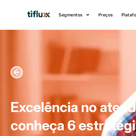
Segmentos
Preços
Plataf
Excelência no atend
conheça 6 estratégi