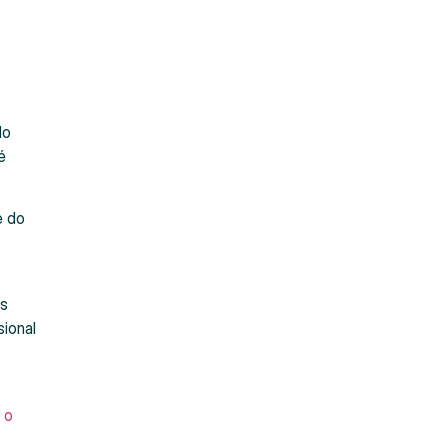
do
é
e do
as
sional
 o