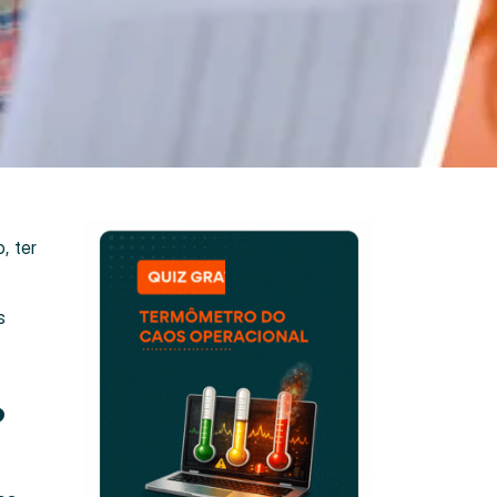
, ter
s
?