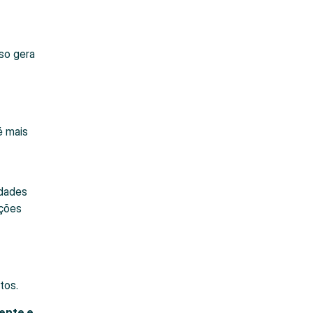
sso gera
é mais
idades
ações
tos.
ente e