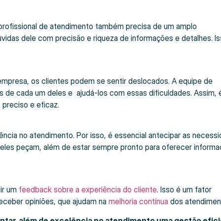
o profissional de atendimento também precisa de um amplo
dúvidas dele com precisão e riqueza de informações e detalhes. I
mpresa, os clientes podem se sentir deslocados. A equipe de
s de cada um deles e ajudá-los com essas dificuldades. Assim, 
 preciso e eficaz.
lência no atendimento. Por isso, é essencial antecipar as necess
eles peçam, além de estar sempre pronto para oferecer inform
dir um
feedback sobre a experiência do cliente
. Isso é um fator
receber opiniões, que ajudam na
melhoria contínua
dos atendimen
tar, além de excelência no atendimento uma gestão efici