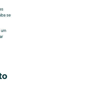
es
aiba se
r um
ar
to