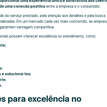
porcionar uma experiência única e satisfatória aos client
do uma conexão positiva
entre a empresa e o consumidor.
de do serviço prestado, pela atenção aos detalhes e pela busca
onalizadas. Em um mercado cada vez mais concorrido, as empres
 garantem vantagem competitiva.
sionais possam oferecer excelência no atendimento, como:
nte;
s;
 e solucioná-los;
nte;
e.
s para excelência no