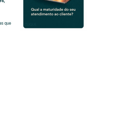
es,
as que